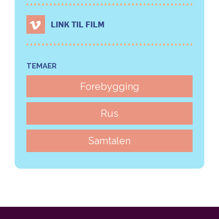
LINK TIL FILM
TEMAER
Forebygging
Rus
Samtalen